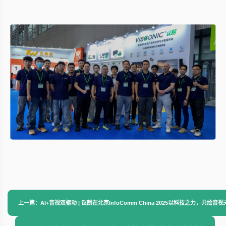
上一篇：AI+音视双驱动 | 议朗在北京InfoComm China 2025以科技之力，共绘音