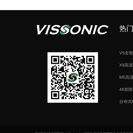
热
VS全
X9高
M5高
4K矩
分布式