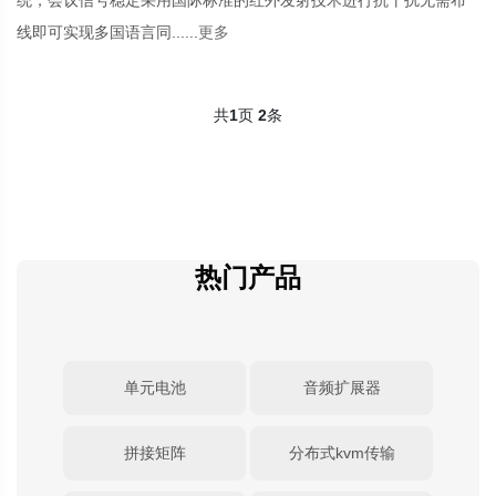
统，会议信号稳定采用国际标准的红外发射技术进行抗干扰无需布
线即可实现多国语言同......
更多
共
1
页
2
条
热门产品
单元电池
音频扩展器
拼接矩阵
分布式kvm传输