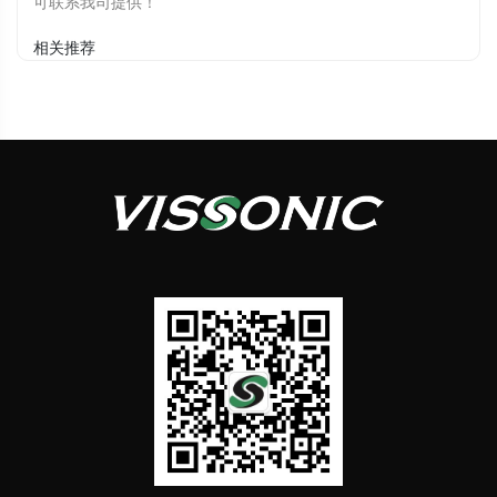
可联系我司提供！
相关推荐
6种发言模式
"OPEN"开放模式 "VOICE"声控模式
"FIFO"先进先出模式 "APPLY" "PTT"
"ALL"等
计时发言
无线会议单元充电器
可直接在主机面板选择计时发言模式，限时
演讲、回答、比赛、公检法均适用