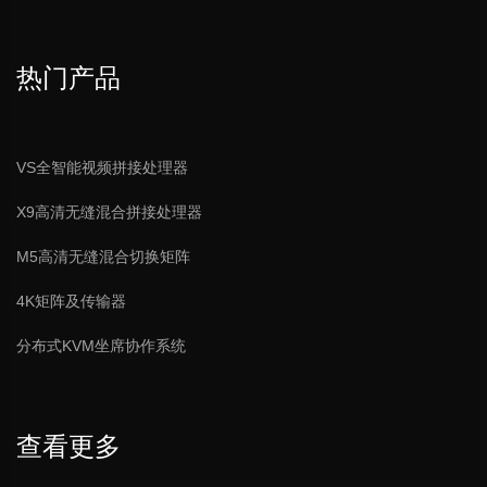
投票表决
热门产品
一键投屏功能可将投票;数量顺序、名次顺序
等投票结果投射至大屏或投影显示端
5GWIFI无线会议系统主机
VS全智能视频拼接处理器
X9高清无缝混合拼接处理器
U盘录音
对会议过程进行录音及回放、具有实时监听
M5高清无缝混合切换矩阵
功能、支持USB接口插U盘录音
4K矩阵及传输器
分布式KVM坐席协作系统
音频分区
查看更多
5GWIFI无线会议主席单元/代表单元
单台会议主机可实现4个会议室独立控制与
合并，会议主机级联实现更大会议室合并与