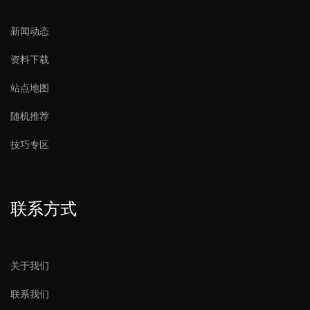
分离（会议管理等）
新闻动态
资料下载
8段均衡EQ
站点地图
实现声音声场调节、压限、可识别人声通过
随机推荐
的噪声门，支持自动混音（auto-mix）技术
技巧专区
5GWIFI无线讨论主席单元/代表单元
单线部署
联系方式
会议设备仅通过一根CAT5e网线传输64路音
频及各类信息完成检测与部署
关于我们
联系我们