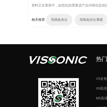
资料正在更新中，如您此刻需要该产品详细信息或
相关推荐
无纸化办公
无纸化办公系统
会议引导
将根据会议管理系统设定好主持
热
速了解会议流程安排。
VS全
屏幕同步
15.6英寸模块式鹅颈无纸化带彩屏铭牌会议系
X9高
个人画面同步至所有会议终端或大屏
技术支持高码率视频文件，降低
M5高