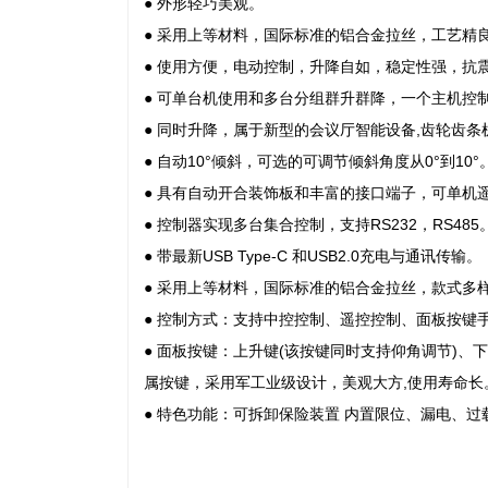
● 外形轻巧美观。
● 采用上等材料，国际标准的铝合金拉丝，工艺精
● 使用方便，电动控制，升降自如，稳定性强，抗
● 可单台机使用和多台分组群升群降，一个主机控
● 同时升降，属于新型的会议厅智能设备,齿轮齿
● 自动10°倾斜，可选的可调节倾斜角度从0°到10°
● 具有自动开合装饰板和丰富的接口端子，可单机
● 控制器实现多台集合控制，支持RS232，RS485
● 带最新USB Type-C 和USB2.0充电与通讯传输。
● 采用上等材料，国际标准的铝合金拉丝，款式多
● 控制方式：支持中控控制、遥控控制、面板按键
● 面板按键：上升键(该按键同时支持仰角调节)、
属按键，采用军工业级设计，美观大方,使用寿命长
● 特色功能：可拆卸保险装置 内置限位、漏电、