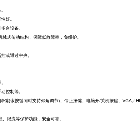
良。
震性好。
制多台设备。
条机械式传动结构，保障低故障率，免维护。
。
遥控或通过中央。
。
样。
手动控制等。
下降键(该按键同时支持仰角调节)、停止按键、电脑开/关机按键、VGA／H
。
过载、限流等保护功能，安全可靠。