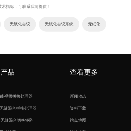
技术指标，可联系我司提供！
无纸化会议
无纸化会议系统
无纸化
在线转链
人与列席，显示屏可播放参会者快
会议资料将转换为二
门产品
查看更多
档资料、投票内容等
智能视频拼接处理器
新闻动态
内部交流
统
无纸化升降触屏带升降麦和一键享（10”背面桌牌）
清无缝混合拼接处理器
资料下载
展示、领先千兆VSCON-Giga
管理员开启选择任意
画面延迟。
或语音交流，让内部
清无缝混合切换矩阵
站点地图