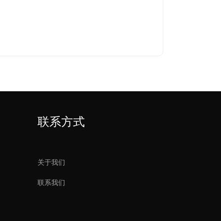
维码与对应链接，扫描或点击后可查看当前会议的文
联系方式
。
关于我们
无纸化升降触屏（带升降麦和一键享）
联系我们
参会人员单个或多个人员建立聊天频道进行文字交流
交流更为便捷。